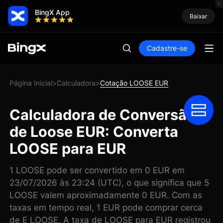
BingX App
Baixar
Cadastre-se
Página Inicial
Calculadora
Cotação LOOSE EUR
>
>
Calculadora de Conversão
de Loose EUR: Converta
LOOSE para EUR
1 LOOSE pode ser convertido em 0 EUR em
23/07/2026 às 23:24 (UTC), o que significa que 5
LOOSE valem aproximadamente 0 EUR. Com as
taxas em tempo real, 1 EUR pode comprar cerca
de E LOOSE. A taxa de LOOSE para EUR registrou