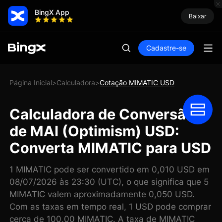
BingX App
Baixar
Cadastre-se
Página Inicial
Calculadora
Cotação MIMATIC USD
>
>
Calculadora de Conversão
de MAI (Optimism) USD:
Converta MIMATIC para USD
1 MIMATIC pode ser convertido em 0,010 USD em
08/07/2026 às 23:30 (UTC), o que significa que 5
MIMATIC valem aproximadamente 0,050 USD.
Com as taxas em tempo real, 1 USD pode comprar
cerca de 100,00 MIMATIC. A taxa de MIMATIC