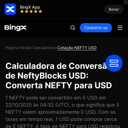
BingX App
Baixar
Cadastre-se
Página Inicial
Calculadora
Cotação NEFTY USD
>
>
Calculadora de Conversão
de NeftyBlocks USD:
Converta NEFTY para USD
1 NEFTY pode ser convertido em 0 USD em
22/10/2025 às 04:32 (UTC), o que significa que 5
NEFTY valem aproximadamente 0 USD. Com as
taxas em tempo real, 1 USD pode comprar cerca
de E NEFTY. A taxa de NEFTY para USD registrou