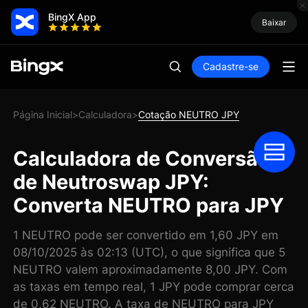
BingX App
Baixar
Cadastre-se
Página Inicial
Calculadora
Cotação NEUTRO JPY
>
>
Calculadora de Conversão
de Neutroswap JPY:
Converta NEUTRO para JPY
1 NEUTRO pode ser convertido em 1,60 JPY em
08/10/2025 às 02:13 (UTC), o que significa que 5
NEUTRO valem aproximadamente 8,00 JPY. Com
as taxas em tempo real, 1 JPY pode comprar cerca
de 0,62 NEUTRO. A taxa de NEUTRO para JPY