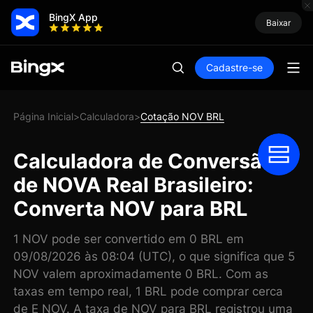
BingX App
Baixar
Cadastre-se
Página Inicial
Calculadora
Cotação NOV BRL
>
>
Calculadora de Conversão
de NOVA Real Brasileiro:
Converta NOV para BRL
1 NOV pode ser convertido em 0 BRL em
09/08/2026 às 08:04 (UTC), o que significa que 5
NOV valem aproximadamente 0 BRL. Com as
taxas em tempo real, 1 BRL pode comprar cerca
de E NOV. A taxa de NOV para BRL registrou uma