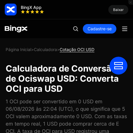
BingX App
Baixar
Cadastre-se
Página Inicial
Calculadora
Cotação OCI USD
>
>
Calculadora de Conversão
de Ociswap USD: Converta
OCI para USD
1 OCI pode ser convertido em 0 USD em
06/08/2026 às 22:04 (UTC), o que significa que 5
OCI valem aproximadamente 0 USD. Com as taxas
em tempo real, 1 USD pode comprar cerca de E
OCI. A taxa de OCI para USD registrou uma