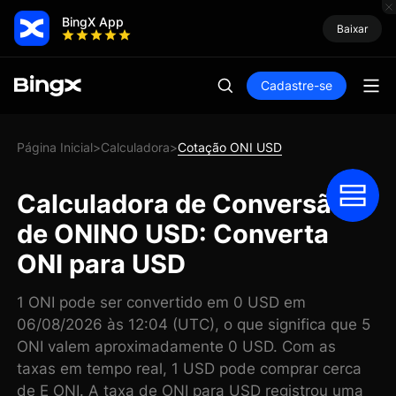
BingX App
Baixar
Cadastre-se
Página Inicial
Calculadora
Cotação ONI USD
>
>
Calculadora de Conversão
de ONINO USD: Converta
ONI para USD
1 ONI pode ser convertido em 0 USD em
06/08/2026 às 12:04 (UTC), o que significa que 5
ONI valem aproximadamente 0 USD. Com as
taxas em tempo real, 1 USD pode comprar cerca
de E ONI. A taxa de ONI para USD registrou uma