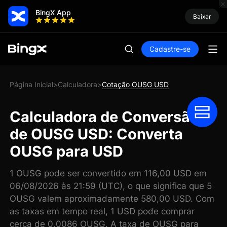
BingX App
Baixar
Cadastre-se
Página Inicial
Calculadora
Cotação OUSG USD
>
>
Calculadora de Conversão
de OUSG USD: Converta
OUSG para USD
1 OUSG pode ser convertido em 116,00 USD em
06/08/2026 às 21:59 (UTC), o que significa que 5
OUSG valem aproximadamente 580,00 USD. Com
as taxas em tempo real, 1 USD pode comprar
cerca de 0,0086 OUSG. A taxa de OUSG para