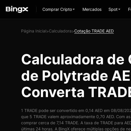
Comprar Cripto
Mercados
Spot
F
Página Inicial
Calculadora
Cotação TRADE AED
>
>
Calculadora de
de Polytrade AE
Converta TRAD
1 TRADE pode ser convertido em 0,14 AED em 08/08/2026
que 5 TRADE valem aproximadamente 0,70 AED. Com as 
comprar cerca de 7,14 TRADE. A taxa de TRADE para AED
últimas 24 horas. A BingX oferece múltiplas opções de ne