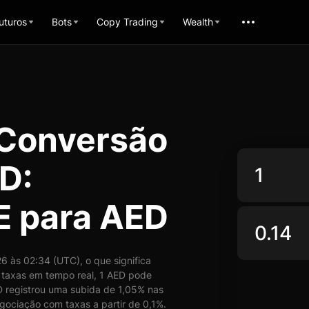
uturos
Bots
Copy Trading
Wealth
 Conversão
D:
E para AED
 às 02:34 (UTC), o que significa
taxas em tempo real, 1 AED pode
 registrou uma subida de 1,05% nas
gociação com taxas a partir de 0,1%.