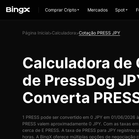
Comprar Cripto
Mercados
Spot
F
Página Inicial
Calculadora
Cotação PRESS JPY
>
>
Calculadora de
de PressDog JP
Converta PRESS
1 PRESS pode ser convertido em 0 JPY em 01/06/2026 às
PRESS valem aproximadamente 0 JPY. Com as taxas em 
cerca de E PRESS. A taxa de PRESS para JPY registrou 
horas. A BingX oferece múltiplas opções de negociação c