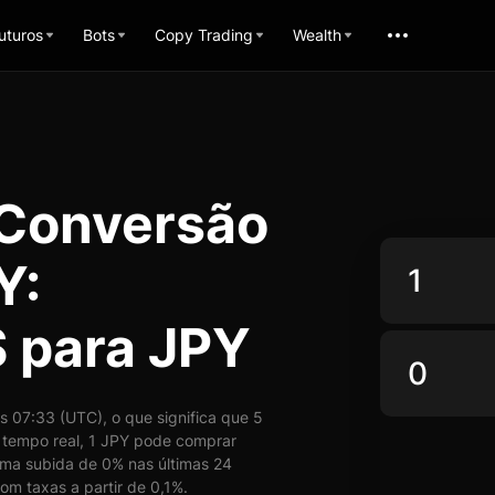
uturos
Bots
Copy Trading
Wealth
 Conversão
Y:
 para JPY
 07:33 (UTC), o que significa que 5
tempo real, 1 JPY pode comprar
uma subida de 0% nas últimas 24
om taxas a partir de 0,1%.