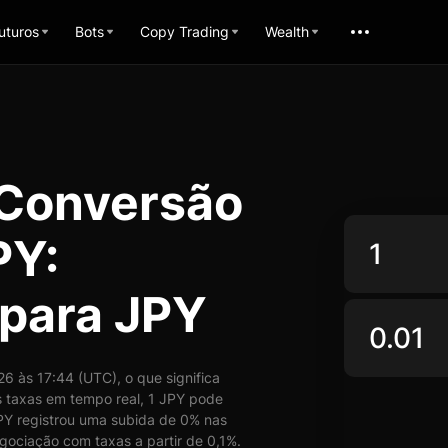
uturos
Bots
Copy Trading
Wealth
 Conversão
PY:
para JPY
 às 17:44 (UTC), o que significa
taxas em tempo real, 1 JPY pode
Y registrou uma subida de 0% nas
gociação com taxas a partir de 0,1%.