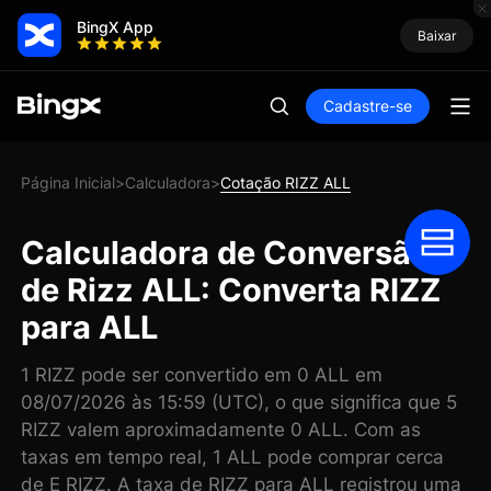
BingX App
Baixar
Cadastre-se
Página Inicial
Calculadora
Cotação RIZZ ALL
>
>
Calculadora de Conversão
de Rizz ALL: Converta RIZZ
para ALL
1 RIZZ pode ser convertido em 0 ALL em
08/07/2026 às 15:59 (UTC), o que significa que 5
RIZZ valem aproximadamente 0 ALL. Com as
taxas em tempo real, 1 ALL pode comprar cerca
de E RIZZ. A taxa de RIZZ para ALL registrou uma