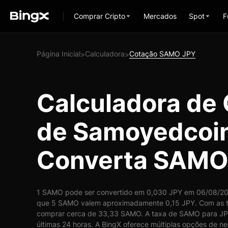
Comprar Cripto
Mercados
Spot
F
Página Inicial
Calculadora
Cotação SAMO JPY
>
>
Calculadora de
de Samoyedcoin
Converta SAMO
1 SAMO pode ser convertido em 0,030 JPY em 06/08/2026
que 5 SAMO valem aproximadamente 0,15 JPY. Com as t
comprar cerca de 33,33 SAMO. A taxa de SAMO para JPY
últimas 24 horas. A BingX oferece múltiplas opções de ne