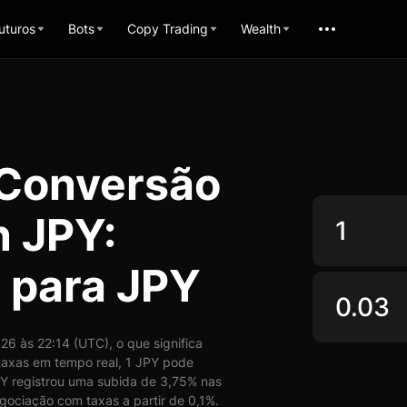
uturos
Bots
Copy Trading
Wealth
 Conversão
 JPY:
 para JPY
 às 22:14 (UTC), o que significa
axas em tempo real, 1 JPY pode
 registrou uma subida de 3,75% nas
gociação com taxas a partir de 0,1%.