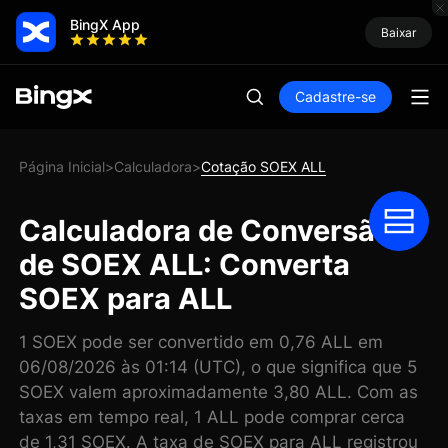
BingX App
Baixar
Cadastre-se
Página Inicial
Calculadora
Cotação SOEX ALL
>
>
Calculadora de Conversão
de SOEX ALL: Converta
SOEX para ALL
1 SOEX pode ser convertido em 0,76 ALL em
06/08/2026 às 01:14 (UTC), o que significa que 5
SOEX valem aproximadamente 3,80 ALL. Com as
taxas em tempo real, 1 ALL pode comprar cerca
de 1,31 SOEX. A taxa de SOEX para ALL registrou