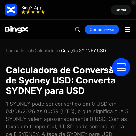
BingX App
Baixar
Cadastre-se
Página Inicial
Calculadora
Cotação SYDNEY USD
>
>
Calculadora de Conversão
de Sydney USD: Converta
SYDNEY para USD
1 SYDNEY pode ser convertido em 0 USD em
04/08/2026 às 00:59 (UTC), o que significa que 5
SYDNEY valem aproximadamente 0 USD. Com as
taxas em tempo real, 1 USD pode comprar cerca
de E SYDNEY. A taxa de SYDNEY para USD