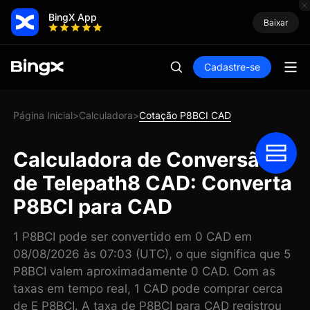
BingX App
Baixar
Cadastre-se
Página Inicial
Calculadora
Cotação P8BCI CAD
>
>
Calculadora de Conversão
de Telepath8 CAD: Converta
P8BCI para CAD
1 P8BCI pode ser convertido em 0 CAD em
08/08/2026 às 07:03 (UTC), o que significa que 5
P8BCI valem aproximadamente 0 CAD. Com as
taxas em tempo real, 1 CAD pode comprar cerca
de E P8BCI. A taxa de P8BCI para CAD registrou