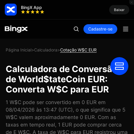
BingX App
Baixar
Cadastre-se
Página Inicial
Calculadora
Cotação W$C EUR
>
>
Calculadora de Conversão
de World$tateCoin EUR:
Converta W$C para EUR
1 W$C pode ser convertido em 0 EUR em
08/04/2026 às 13:47 (UTC), o que significa que 5
W$C valem aproximadamente 0 EUR. Com as
taxas em tempo real, 1 EUR pode comprar cerca
de E W$C. A taxa de W$C para EUR registrou uma