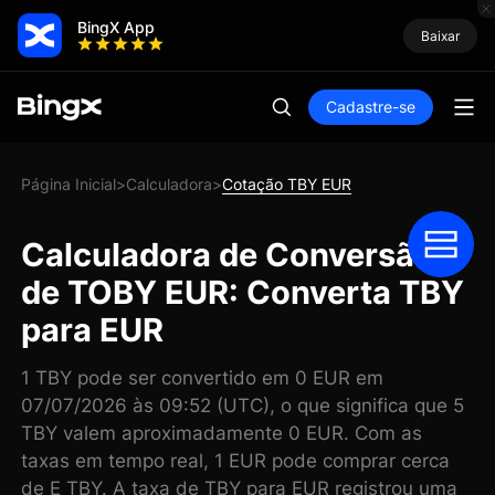
BingX App
Baixar
Cadastre-se
Página Inicial
Calculadora
Cotação TBY EUR
>
>
Calculadora de Conversão
de TOBY EUR: Converta TBY
para EUR
1 TBY pode ser convertido em 0 EUR em
07/07/2026 às 09:52 (UTC), o que significa que 5
TBY valem aproximadamente 0 EUR. Com as
taxas em tempo real, 1 EUR pode comprar cerca
de E TBY. A taxa de TBY para EUR registrou uma