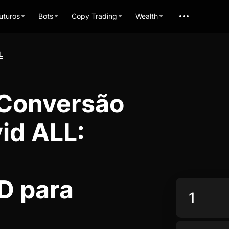
uturos
Bots
Copy Trading
Wealth
L
 Conversão
id ALL:
 para