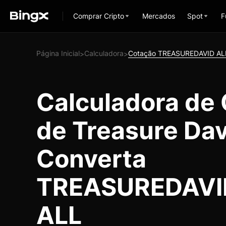
Comprar Cripto
Mercados
Spot
F
Página Inicial
Calculadora
Cotação TREASUREDAVID AL
>
>
Calculadora de
de Treasure Dav
Converta
TREASUREDAVID
ALL