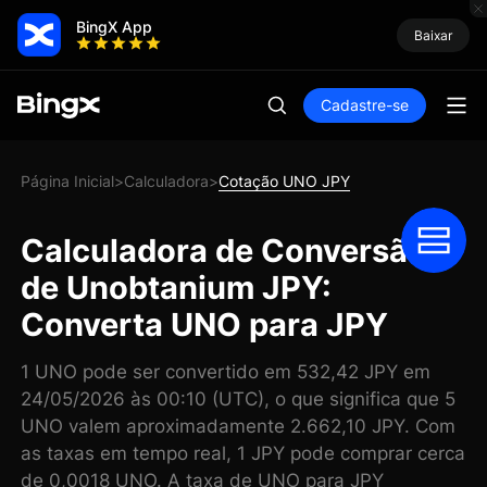
BingX App
Baixar
Cadastre-se
Página Inicial
Calculadora
Cotação UNO JPY
>
>
Calculadora de Conversão
de Unobtanium JPY:
Converta UNO para JPY
1 UNO pode ser convertido em 532,42 JPY em
24/05/2026 às 00:10 (UTC), o que significa que 5
UNO valem aproximadamente 2.662,10 JPY. Com
as taxas em tempo real, 1 JPY pode comprar cerca
de 0,0018 UNO. A taxa de UNO para JPY