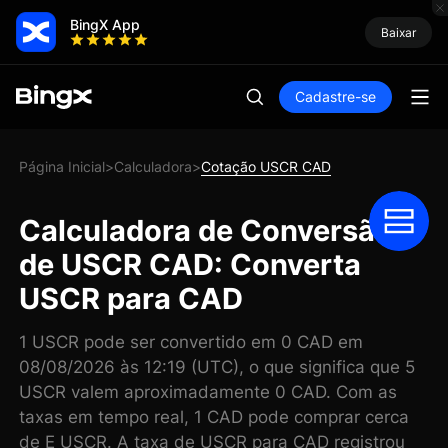
BingX App
Baixar
Cadastre-se
Página Inicial
Calculadora
Cotação USCR CAD
>
>
Calculadora de Conversão
de USCR CAD: Converta
USCR para CAD
1 USCR pode ser convertido em 0 CAD em
08/08/2026 às 12:19 (UTC), o que significa que 5
USCR valem aproximadamente 0 CAD. Com as
taxas em tempo real, 1 CAD pode comprar cerca
de E USCR. A taxa de USCR para CAD registrou