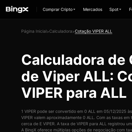
Comprar Cripto
Mercados
Spot
F
Página Inicial
Calculadora
Cotação VIPER ALL
>
>
Calculadora de
de Viper ALL: C
VIPER para ALL
1 VIPER pode ser convertido em 0 ALL em 05/12/2025 às 
VIPER valem aproximadamente 0 ALL. Com as taxas em t
cerca de E VIPER. A taxa de VIPER para ALL registrou um
A BingX oferece múltiplas opções de negociação com taxa