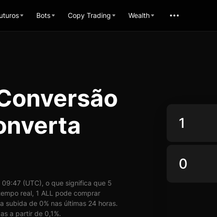
uturos
Bots
Copy Trading
Wealth
 Conversão
onverta
09:47 (UTC), o que significa que 5
empo real, 1 ALL pode comprar
a subida de 0% nas últimas 24 horas.
s a partir de 0,1%.