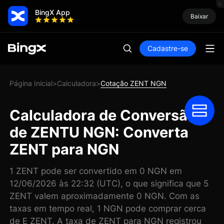
BingX App
Baixar
Cadastre-se
Página Inicial
Calculadora
Cotação ZENT NGN
>
>
Calculadora de Conversão
de ZENTU NGN: Converta
ZENT para NGN
1 ZENT pode ser convertido em 0 NGN em
12/06/2026 às 22:32 (UTC), o que significa que 5
ZENT valem aproximadamente 0 NGN. Com as
taxas em tempo real, 1 NGN pode comprar cerca
de E ZENT. A taxa de ZENT para NGN registrou