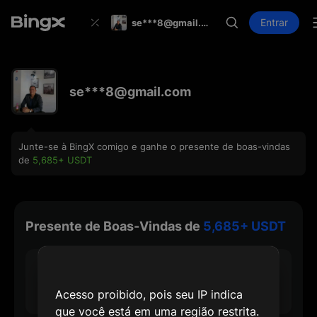
Entrar
se***8@gmail.com
se***8@gmail.com
Junte-se à BingX comigo e ganhe o presente de boas-vindas
de
5,685+ USDT
Presente de Boas-Vindas de
5,685+ USDT
30 USDT
Recompensa Máx. de Cadastro
Acesso proibido, pois seu IP indica
que você está em uma região restrita.