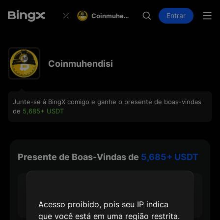
Entrar
Coinmuhendisi
Coinmuhendisi
Junte-se à BingX comigo e ganhe o presente de boas-vindas
de
5,685+ USDT
Presente de Boas-Vindas de
5,685+ USDT
30 USDT
Recompensa Máx. de Cadastro
Acesso proibido, pois seu IP indica
que você está em uma região restrita.