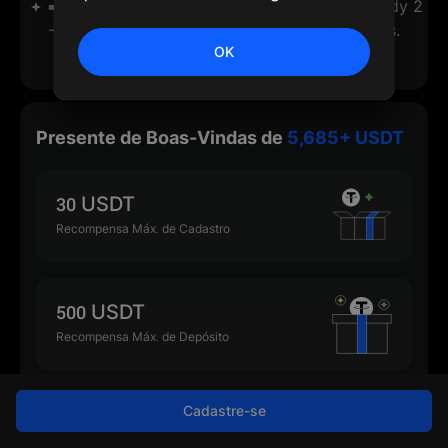
➡️ Enjoy additional -20% fees on top of already 2
-3x lower fees, compared to other exchanges.
OK
Presente de Boas-Vindas de
5,685+ USDT
30 USDT
Recompensa Máx. de Cadastro
500 USDT
Recompensa Máx. de Depósito
Cadastre-se
500 USDT
Recompensa Máx. de Trade