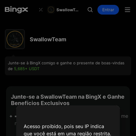
Entrar
SwallowTeam
SwallowTeam
Junte-se à BingX comigo e ganhe o presente de boas-vindas
de
5,685+ USDT
Junte-se a SwallowTeam na BingX e Ganhe
Benefícios Exclusivos
➡️ Join BingX via our link and 7 day access to me
mbership (Send Your UID)
Acesso proibido, pois seu IP indica
que você está em uma região restrita.