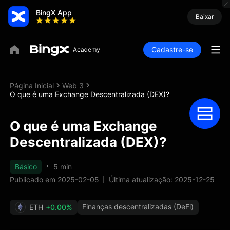
BingX App
Baixar
Cadastre-se
Página Inicial
Web 3
O que é uma Exchange Descentralizada (DEX)?
O que é uma Exchange
Descentralizada (DEX)?
Básico
5 min
Publicado em 2025-02-05
Última atualização: 2025-12-25
Finanças descentralizadas (DeFi)
ETH
+0.00%