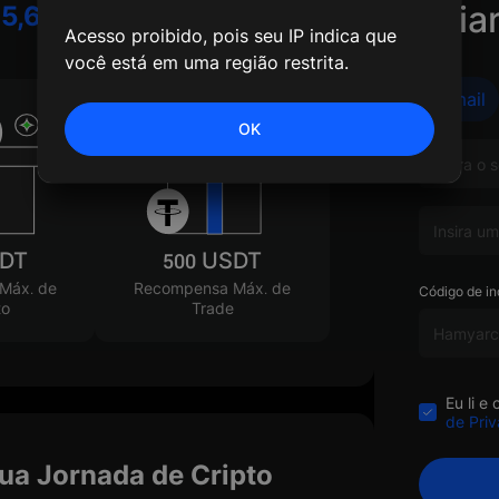
Cria
e
5,685+ USDT
Acesso proibido, pois seu IP indica que
você está em uma região restrita.
E-mail
OK
SDT
500 USDT
Máx. de
Recompensa Máx. de
Código de in
to
Trade
Eu li 
de Pri
ua Jornada de Cripto