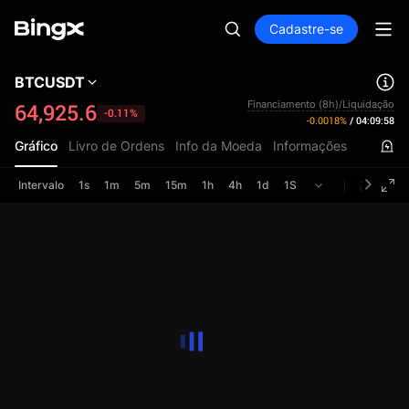
Cadastre-se
BTCUSDT
Financiamento (8h)/Liquidação
64,925.6
-0.11%
-0.0018%
/
04:09:58
Gráfico
Livro de Ordens
Info da Moeda
Informações
Intervalo
1s
1m
5m
15m
1h
4h
1d
1S