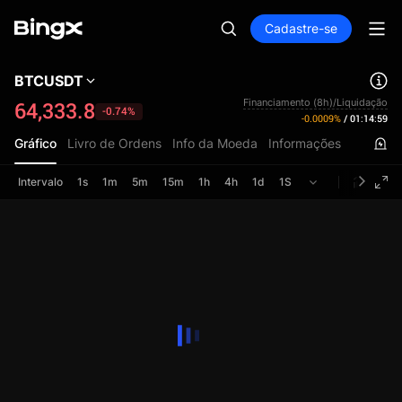
Cadastre-se
BTCUSDT
Financiamento (8h)/Liquidação
64,333.8
-0.74%
-0.0009%
/
01:14:58
Gráfico
Livro de Ordens
Info da Moeda
Informações
Intervalo
1s
1m
5m
15m
1h
4h
1d
1S