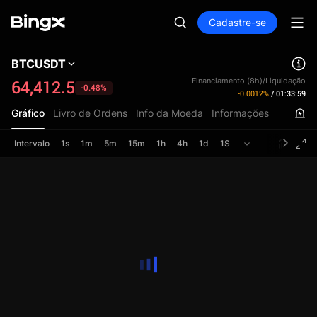
Cadastre-se
BTCUSDT
Financiamento (8h)/Liquidação
64,412.5
-0.48%
-0.0012%
/
01:33:59
Gráfico
Livro de Ordens
Info da Moeda
Informações
Intervalo
1s
1m
5m
15m
1h
4h
1d
1S