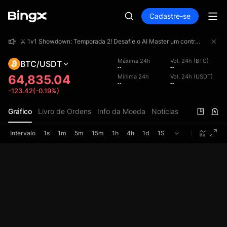
Cadastre-se
⚔️ 1v1 Showdown: Temporada 2! Desafie o AI Master um contra um e concorra a uma premiação total de 4.000.000 USDT!
⚔️ 1v1 Showdown: Temporada 2! Desafie o AI Master um contra um e concorra a uma premiação total de 4.000.000 USDT!
⚔️ 1v1 Showdown: Temporada 2! Desafie o AI Master um contra um e concorra a uma premiação total de 4.000.000 USDT!
Máxima 24h
Vol. 24h (BTC)
BTC/USDT
--
--
64,835.04
Mínima 24h
Vol. 24h (USDT)
--
--
-123.42(-0.19%)
Gráfico
Livro de Ordens
Info da Moeda
Notícias
Intervalo
1s
1m
5m
15m
1h
4h
1d
1S