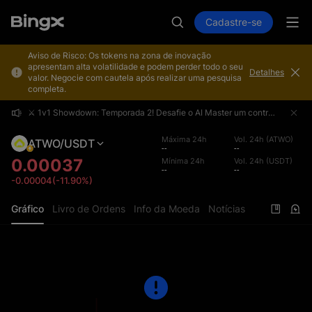
Cadastre-se
Aviso de Risco: Os tokens na zona de inovação
apresentam alta volatilidade e podem perder todo o seu
Detalhes
valor. Negocie com cautela após realizar uma pesquisa
completa.
⚔️ 1v1 Showdown: Temporada 2! Desafie o AI Master um contra um e concorra a uma premiação total de 4.000.000 USDT!
⚔️ 1v1 Showdown: Temporada 2! Desafie o AI Master um contra um e concorra a uma premiação total de 4.000.000 USDT!
⚔️ 1v1 Showdown: Temporada 2! Desafie o AI Master um contra um e concorra a uma premiação total de 4.000.000 USDT!
Máxima 24h
Vol. 24h (ATWO)
ATWO/USDT
--
--
0.00037
Mínima 24h
Vol. 24h (USDT)
--
--
-0.00004(-11.90%)
Gráfico
Livro de Ordens
Info da Moeda
Notícias