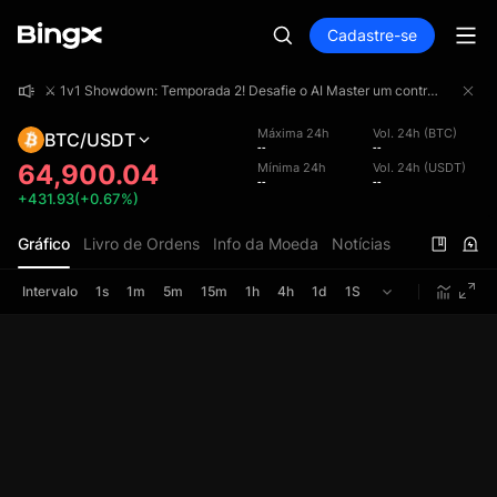
Cadastre-se
⚔️ 1v1 Showdown: Temporada 2! Desafie o AI Master um contra um e concorra a uma premiação total de 4.000.000 USDT!
⚔️ 1v1 Showdown: Temporada 2! Desafie o AI Master um contra um e concorra a uma premiação total de 4.000.000 USDT!
⚔️ 1v1 Showdown: Temporada 2! Desafie o AI Master um contra um e concorra a uma premiação total de 4.000.000 USDT!
Máxima 24h
Vol. 24h (BTC)
BTC/USDT
--
--
64,900.04
Mínima 24h
Vol. 24h (USDT)
--
--
+431.93(+0.67%)
Gráfico
Livro de Ordens
Info da Moeda
Notícias
Intervalo
1s
1m
5m
15m
1h
4h
1d
1S