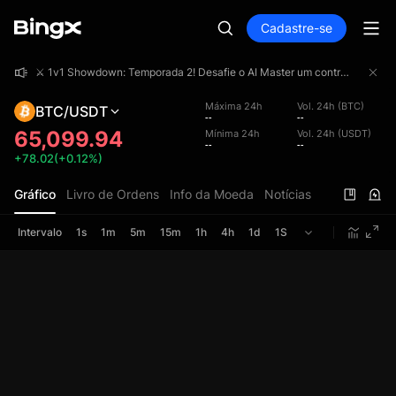
Cadastre-se
⚔️ 1v1 Showdown: Temporada 2! Desafie o AI Master um contra um e concorra a uma premiação total de 4.000.000 USDT!
⚔️ 1v1 Showdown: Temporada 2! Desafie o AI Master um contra um e concorra a uma premiação total de 4.000.000 USDT!
⚔️ 1v1 Showdown: Temporada 2! Desafie o AI Master um contra um e concorra a uma premiação total de 4.000.000 USDT!
Máxima 24h
Vol. 24h (BTC)
BTC/USDT
--
--
65,099.94
Mínima 24h
Vol. 24h (USDT)
--
--
+78.02(+0.12%)
Gráfico
Livro de Ordens
Info da Moeda
Notícias
Intervalo
1s
1m
5m
15m
1h
4h
1d
1S