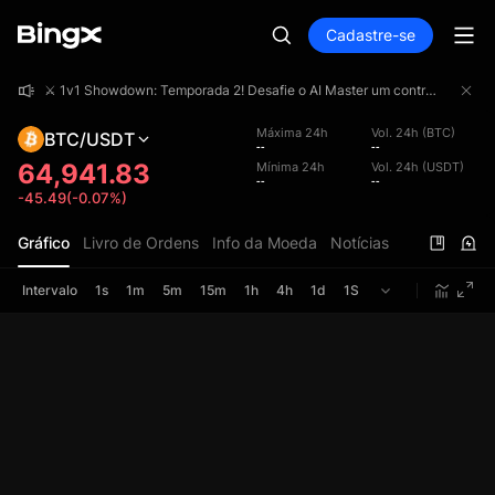
Cadastre-se
⚔️ 1v1 Showdown: Temporada 2! Desafie o AI Master um contra um e concorra a uma premiação total de 4.000.000 USDT!
⚔️ 1v1 Showdown: Temporada 2! Desafie o AI Master um contra um e concorra a uma premiação total de 4.000.000 USDT!
⚔️ 1v1 Showdown: Temporada 2! Desafie o AI Master um contra um e concorra a uma premiação total de 4.000.000 USDT!
Máxima 24h
Vol. 24h (BTC)
BTC/USDT
--
--
64,941.83
Mínima 24h
Vol. 24h (USDT)
--
--
-45.49(-0.07%)
Gráfico
Livro de Ordens
Info da Moeda
Notícias
Intervalo
1s
1m
5m
15m
1h
4h
1d
1S