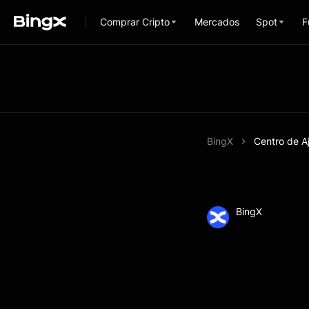
Comprar Cripto
Mercados
Spot
F
BingX
Centro de A
BingX