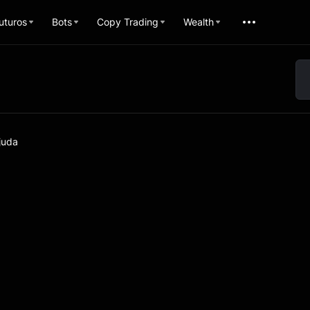
uturos
Bots
Copy Trading
Wealth
juda