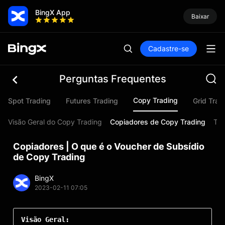
BingX App
Baixar
Cadastre-se
Perguntas Frequentes
Copy Trading
Spot Trading
Futures Trading
Grid Trad
Visão Geral do Copy Trading
Copiadores de Copy Trading
Tra
Copiadores | O que é o Voucher de Subsídio
de Copy Trading
BingX
2023-02-11 07:05
Visão Geral: