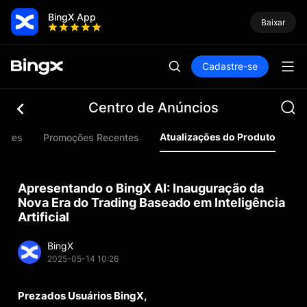
BingX App
Baixar
Cadastre-se
Centro de Anúncios
Atualizações do Produto
entes
Promoções Recentes
Ma
Apresentando o BingX AI: Inauguração da
Nova Era do Trading Baseado em Inteligência
Artificial
BingX
2025-05-14 10:26
Prezados Usuários BingX,