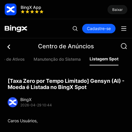
BingX App
Baixar
Cadastre-se
Centro de Anúncios
Listagem Spot
ão de Ativos
Manutenção do Sistema
Li
[Taxa Zero por Tempo Limitado] Gensyn (AI) -
Moeda é Listada no BingX Spot
BingX
2026-04-29 10:44
Caros Usuários,