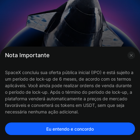
Nota Importante
Ativos Populares
Meus Ativos
SpaceX concluiu sua oferta pública inicial (IPO) e está sujeito a 
um período de lock-up de 6 meses, de acordo com os termos 
aplicáveis. Você ainda pode realizar ordens de venda durante 
SpaceX
Anthropic
Perplexity AI
o período de lock-up. Após o término do período de lock-up, a 
IPO'd
Fique atento
Fique atento
plataforma venderá automaticamente a preços de mercado 
favoráveis e converterá os tokens em USDT, sem que seja 
necessária nenhuma ação adicional.
A SpaceX, fundada por Elon Musk em 2002, atingiu uma avaliação
privada de US$ 1,25 trilhão e almeja uma avaliação de US$ 2
Eu entendo e concordo
trilhões. Com mais de 70% de participação no mercado global de
lançamentos espaciais comerciais e mais de 10 milhões de