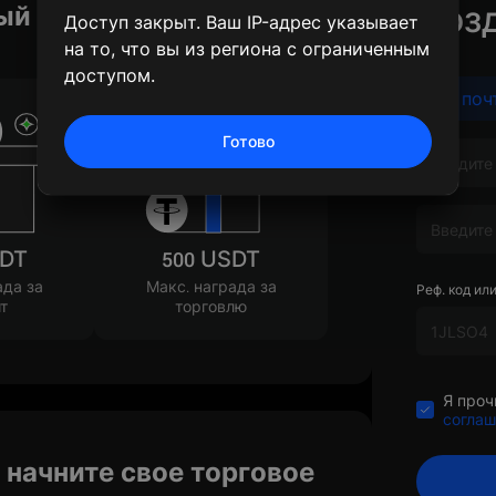
Созд
ый подарок
Доступ закрыт. Ваш IP-адрес указывает
на то, что вы из региона с ограниченным
доступом.
Эл. поч
Готово
SDT
500 USDT
ада за
Макс. награда за
Реф. код ил
т
торговлю
Я проч
соглаш
 начните свое торговое