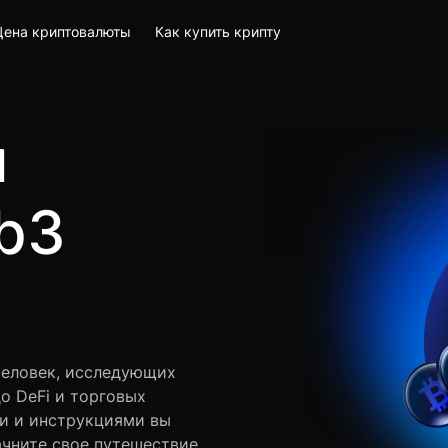
Цена криптовалюты
Как купить крипту
м
b3
человек, исследующих
до DeFi и торговых
и и инструкциями вы
ачните свое путешествие