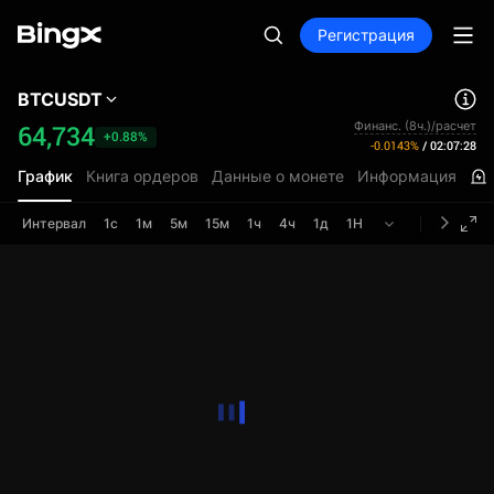
Регистрация
BTCUSDT
Финанс. (8ч.)/расчет
64,734
+0.88%
-0.0143%
/
02:07:28
График
Книга ордеров
Данные о монете
Информация
Интервал
1с
1м
5м
15м
1ч
4ч
1д
1Н