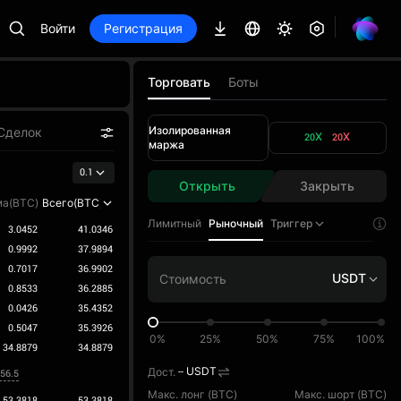
Войти
Регистрация
Торговать
Боты
Изолированная
Сделок
20X
20X
маржа
0.1
Открыть
Закрыть
а(BTC)
Всего(BTC)
Лимитный
Рыночный
Триггер
3.0452
41.0346
0.9992
37.9894
0.7017
36.9902
USDT
0.8533
36.2885
0.0426
35.4352
0.5047
35.3926
0%
25%
50%
75%
100%
34.8879
34.8879
Дост.
--
USDT
856.5
Макс. лонг (
BTC
)
Макс. шорт (
BTC
)
53.3818
53.3818