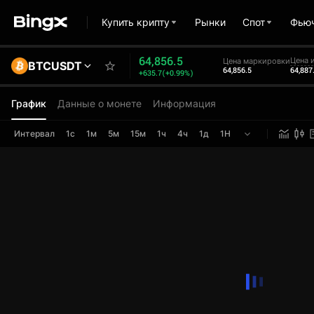
Купить крипту
Рынки
Спот
Фью
64,856.5
Цена 
Цена маркировки
BTCUSDT
64,856.5
64,887
+635.7(+0.99%)
График
Данные о монете
Информация
Интервал
1с
1м
5м
15м
1ч
4ч
1д
1Н