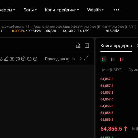
черсы
Боты
Копи-трейдинг
Wealth
индекса
Финанс. (8ч.)/расчет
Макс 24ч.
Мин 24ч.
Объем 24ч (BTC)
Объем 24ч (USDT)
65,350
64,130.2
14.15K
916.86M
.1
0.0005%
/
00:24:27
Книга ордеров
Последняя цена
TradingView
Цена(USDT)
Сумм
64,857.5
64,857.3
64,857.1
64,857.0
64,856.8
64,856.6
64,856.5
64,856.5
64,
64,856.4