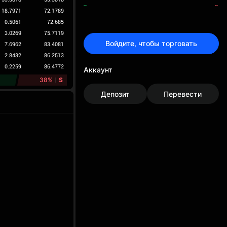
--
--
18.7971
72.1789
0.5061
72.685
3.0269
75.7119
Войдите, чтобы торговать
7.6962
83.4081
2.8432
86.2513
0.2259
86.4772
Аккаунт
38%
S
Депозит
Перевести