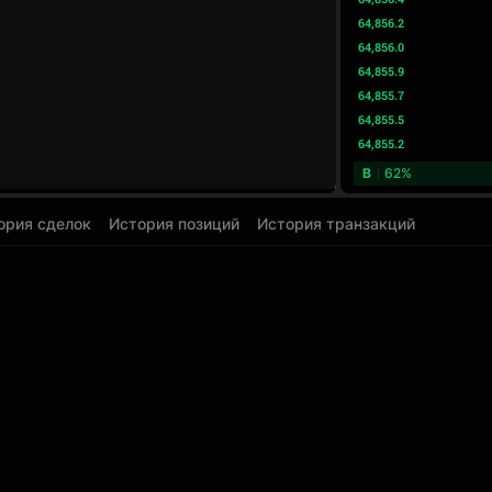
64,856.2
64,856.0
64,855.9
64,855.7
64,855.5
64,855.2
B
62%
ория сделок
История позиций
История транзакций