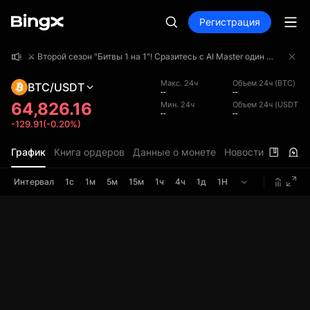
Регистрация
⚔️ Второй сезон "Битвы 1 на 1"! Сразитесь с AI Master один на один и заберите часть призового фонда в 4 000 000 USDT!
⚔️ Второй сезон "Битвы 1 на 1"! Сразитесь с AI Master один на один и заберите часть призового фонда в 4 000 000 USDT!
⚔️ Второй сезон "Битвы 1 на 1"! Сразитесь с AI Master один на один и заберите часть призового фонда в 4 000 000 USDT!
Макс. 24ч
Объем 24ч (BTC)
BTC/USDT
--
--
64,826.16
Мин. 24ч
Объем 24ч (USDT)
--
--
-129.91(-0.20%)
График
Книга ордеров
Данные о монете
Новости
Интервал
1с
1м
5м
15м
1ч
4ч
1д
1Н