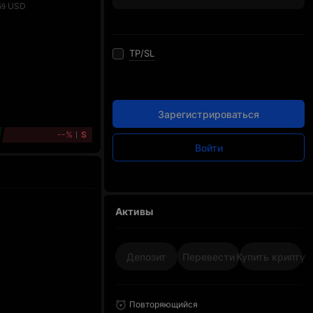
USD
59
TP/SL
Зарегистрироваться
--%
S
Войти
Активы
Депозит
Перевести
Купить крипту
Повторяющийся