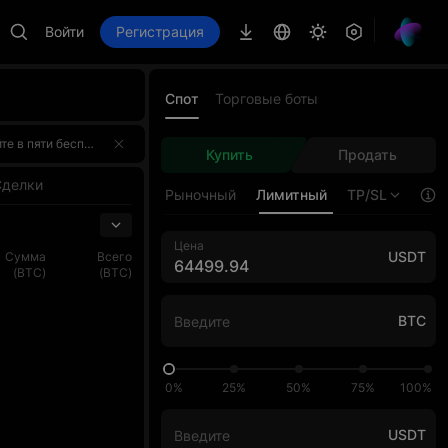
Войти
Регистрация
Спот
Торговые боты
го этапа которого заберет 100 000 USDT. Получайте двойные награды за торговлю!Зарегистрируйтесь прямо сейчас, сразитесь с AI Master и заберите часть призового фонда в 4 000 000 USDT! 🌟 Особенн
го этапа которого заберет 100 000 USDT. Получайте двойные награды за торговлю!Зарегистрируйтесь прямо сейчас, сразитесь с AI Master и заберите часть призового фонда в 4 000 000 USDT! 🌟 Особенн
Купить
Продать
го этапа которого заберет 100 000 USDT. Получайте двойные награды за торговлю!Зарегистрируйтесь прямо сейчас, сразитесь с AI Master и заберите часть призового фонда в 4 000 000 USDT! 🌟 Особенн
Сделки
Рыночный
Лимитный
TP/SL
Цена
USDT
Сумма
Всего
(BTC)
(BTC)
BTC
0%
25%
50%
75%
100%
USDT