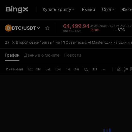
Купить крипту
Рынки
Спот
Фью
64,499.94
Изменение 24ч.
Объем 24ч
BTC/USDT
-0.28%
-- BTC
≈$64,484.59
⚔️ Второй сезон "Битвы 1 на 1"! Сразитесь с AI Master один на один
⚔️ Второй сезон "Битвы 1 на 1"! Сразитесь с AI Master один на один
⚔️ Второй сезон "Битвы 1 на 1"! Сразитесь с AI Master один на один
График
Данные о монете
Новости
Интервал
1с
1м
5м
15м
1ч
4ч
1д
1Н