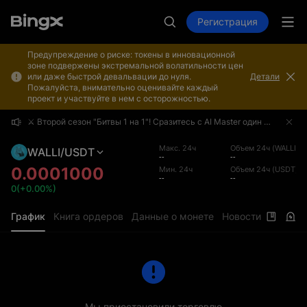
Регистрация
Предупреждение о риске: токены в инновационной
зоне подвержены экстремальной волатильности цен
или даже быстрой девальвации до нуля.
Детали
Пожалуйста, внимательно оценивайте каждый
проект и участвуйте в нем с осторожностью.
⚔️ Второй сезон "Битвы 1 на 1"! Сразитесь с AI Master один на один и заберите часть призового фонда в 4 000 000 USDT!
⚔️ Второй сезон "Битвы 1 на 1"! Сразитесь с AI Master один на один и заберите часть призового фонда в 4 000 000 USDT!
⚔️ Второй сезон "Битвы 1 на 1"! Сразитесь с AI Master один на один и заберите часть призового фонда в 4 000 000 USDT!
Макс. 24ч
Объем 24ч (WALLI)
WALLI/USDT
--
--
0.0001000
Мин. 24ч
Объем 24ч (USDT)
--
--
0(+0.00%)
График
Книга ордеров
Данные о монете
Новости
Мы приостановили торговлю