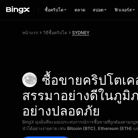
ซื้อคริปโต
ตลาด
สปอต
ฟิวเจอร์ส
หน้าแรก
วิธีซื้อคริปโต
SYDNEY
ซื้อขายคริปโตเคอร
สรรมาอย่างดีในภูมิ
อย่างปลอดภัย
BingX มุ่งมั่นที่จะมอบประสบการณ์การซื้อขายที่ถูกต้องตามกฎห
นำได้อย่างง่ายดาย เช่น
Bitcoin (BTC)
,
Ethereum (ETH)
แ