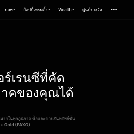
บอท
ก๊อปปี้เทรดดิ้ง
Wealth
ศูนย์รางวัล
์เรนซีที่คัด
ภาคของคุณได้
มายในทุกภูมิภาค ซื้อและขายสินทรัพย์ชั้น
ละ
Gold (PAXG)