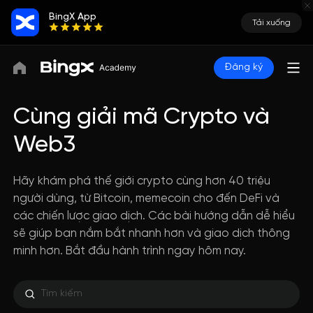
BingX App
Tải xuống
Đăng ký
Cùng giải mã Crypto và
Web3
Hãy khám phá thế giới crypto cùng hơn 40 triệu
người dùng, từ Bitcoin, memecoin cho đến DeFi và
các chiến lược giao dịch. Các bài hướng dẫn dễ hiểu
sẽ giúp bạn nắm bắt nhanh hơn và giao dịch thông
minh hơn. Bắt đầu hành trình ngay hôm nay.