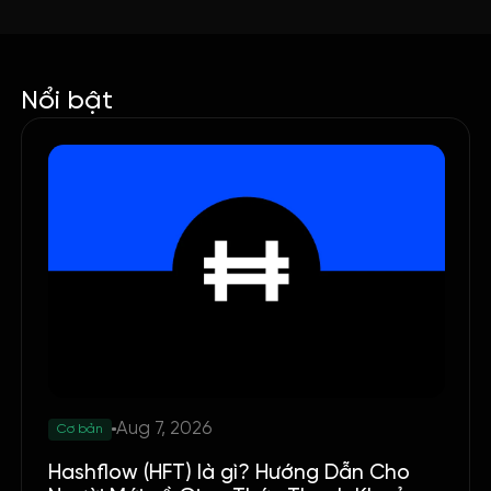
Nổi bật
Aug 7, 2026
Cơ bản
Hashflow (HFT) là gì? Hướng Dẫn Cho